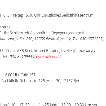
. u. 3. Freitag 15.00 Uhr Christliches Selbsthilfezentrum
azetha
 Uhr Schillertreff Alkoholfreie Begegnungsstätte für
(Kaulsdorfer Str. 230, 12555 Berlin-Köpenick, Tel.: 030-6571277,
16.00 Uhr AKB Kontakt-und Beratungsstelle
(Gustav-Meyer-
f, Tel.: 030-84109444,
www.akb-ev.de
)
r. 16.00 Uhr Café 157
r-Fachklinik, Rubensstr. 125, Haus 30, 12157 Berlin-
Jahre): 16 – 17. 30 Uhr, (ab 25 Jahre): 18.00 – 19.30 Uhr vor