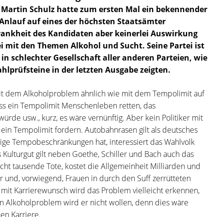
Martin Schulz hatte zum ersten Mal ein bekennender
 Anlauf auf eines der höchsten Staatsämter
ankheit des Kandidaten aber keinerlei Auswirkung
i mit den Themen Alkohol und Sucht. Seine Partei ist
h in schlechter Gesellschaft aller anderen Parteien, wie
lprüfsteine in der letzten Ausgabe zeigten.
mit dem Alkoholproblem ähnlich wie mit dem Tempolimit auf
ss ein Tempolimit Menschenleben retten, das
würde usw., kurz, es wäre vernünftig. Aber kein Politiker mit
ein Tempolimit fordern. Autobahnrasen gilt als deutsches
ftige Tempobeschränkungen hat, interessiert das Wahlvolk
s Kulturgut gilt neben Goethe, Schiller und Bach auch das
sacht tausende Tote, kostet die Allgemeinheit Milliarden und
r und, vorwiegend, Frauen in durch den Suff zerrütteten
r mit Karrierewunsch wird das Problem vielleicht erkennen,
 Alkoholproblem wird er nicht wollen, denn dies wäre
hen Karriere.