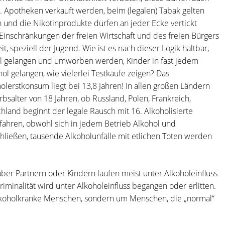
B. Apotheken verkauft werden, beim (legalen) Tabak gelten
und die Nikotinprodukte dürfen an jeder Ecke vertickt
inschränkungen der freien Wirtschaft und des freien Bürgers
, speziell der Jugend. Wie ist es nach dieser Logik haltbar,
hol gelangen und umworben werden, Kinder in fast jedem
l gelangen, wie vielerlei Testkäufe zeigen? Das
holerstkonsum liegt bei 13,8 Jahren! In allen großen Ländern
rbsalter von 18 Jahren, ob Russland, Polen, Frankreich,
schland beginnt der legale Rausch mit 16. Alkoholisierte
fahren, obwohl sich in jedem Betrieb Alkohol und
chließen, tausende Alkoholunfälle mit etlichen Toten werden
ber Partnern oder Kindern laufen meist unter Alkoholeinfluss
riminalität wird unter Alkoholeinfluss begangen oder erlitten.
 alkoholkranke Menschen, sondern um Menschen, die „normal“