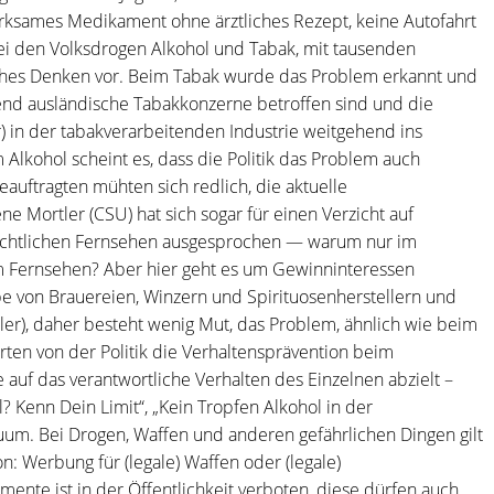
rksames Medikament ohne ärztliches Rezept, keine Autofahrt
ei den Volksdrogen Alkohol und Tabak, mit tausenden
liches Denken vor. Beim Tabak wurde das Problem erkannt und
end ausländische Tabakkonzerne betroffen sind und die
) in der tabakverarbeitenden Industrie weitgehend ins
Alkohol scheint es, dass die Politik das Problem auch
auftragten mühten sich redlich, die aktuelle
 Mortler (CSU) hat sich sogar für einen Verzicht auf
rechtlichen Fernsehen ausgesprochen — warum nur im
im Fernsehen? Aber hier geht es um Gewinninteressen
e von Brauereien, Winzern und Spirituosenherstellern und
er), daher besteht wenig Mut, das Problem, ähnlich wie beim
rten von der Politik die Verhaltensprävention beim
 auf das verantwortliche Verhalten des Einzelnen abzielt –
l? Kenn Dein Limit“, „Kein Tropfen Alkohol in der
duum. Bei Drogen, Waffen und anderen gefährlichen Dingen gilt
n: Werbung für (legale) Waffen oder (legale)
ente ist in der Öffentlichkeit verboten, diese dürfen auch