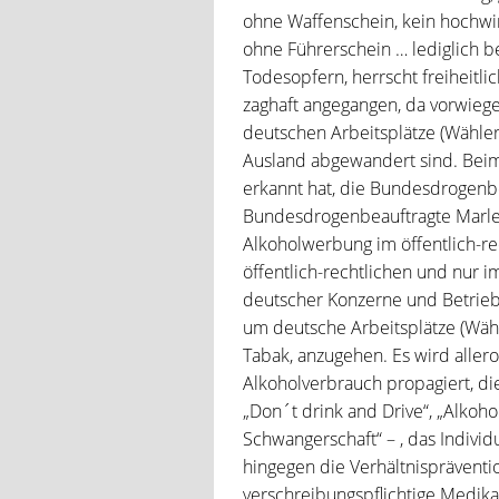
ohne Waffenschein, kein hochwi
ohne Führerschein … lediglich b
Todesopfern, herrscht freiheit
zaghaft angegangen, da vorwieg
deutschen Arbeitsplätze (Wähler
Ausland abgewandert sind. Beim 
erkannt hat, die Bundesdrogenbe
Bundesdrogenbeauftragte Marlene
Alkoholwerbung im öffentlich-
öffentlich-rechtlichen und nur 
deutscher Konzerne und Betrieb
um deutsche Arbeitsplätze (Wähl
Tabak, anzugehen. Es wird allero
Alkoholverbrauch propagiert, die
„Don´t drink and Drive“, „Alkoho
Schwangerschaft“ – , das Indivi
hingegen die Verhältnispräventio
verschreibungspflichtige Medikam