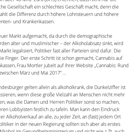
che Gesellschaft ein schlechtes Geschäft macht, denn die
zahlt die Differenz durch höhere Lohnsteuern und höhere
Renten- und Krankenkassen.
euer Markt aufgemacht, da durch die demographische
den älter und muslimischer – der Alkoholabsatz sinkt, wird
t legalisiert, Politiker fast aller Parteien sind dafür. Die
 Finger. Der erste Schritt ist schon gemacht, Cannabis auf
kassen, Frau Mortler jubelt auf ihrer Website „Cannabis: Rund
zwischen März und Mai 2017“ …
desbürger gelten allein als alkoholkrank, die Dunkelziffer ist
ssieren, wenn diese große Vielzahl an Menschen nicht mehr
en, was die Damen und Herren Politiker sonst so machen,
ren Lobbyisten festlich zu tafeln. Man kann den Eindruck
 Alkoholverkauf an alle, zu jeder Zeit, an (fast) jedem Ort
litiker in der neuen Regierung sollten sich aber als erstes
 Alkohol im Gesundheitsministerium und nicht wie z.Zt. auch