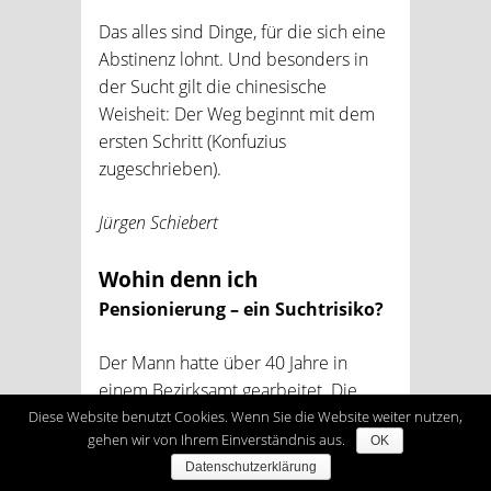
Das alles sind Dinge, für die sich eine
Abstinenz lohnt. Und besonders in
der Sucht gilt die chinesische
Weisheit: Der Weg beginnt mit dem
ersten Schritt (Konfuzius
zugeschrieben).
Jürgen Schiebert
Wohin denn ich
Pensionierung – ein Suchtrisiko?
Der Mann hatte über 40 Jahre in
einem Bezirksamt gearbeitet. Die
letzten Jahre hatte er meistens Zahlen
Diese Website benutzt Cookies. Wenn Sie die Website weiter nutzen,
gehen wir von Ihrem Einverständnis aus.
OK
addiert, die ihm von anderen Stellen
Datenschutzerklärung
zugesandt worden waren. War er