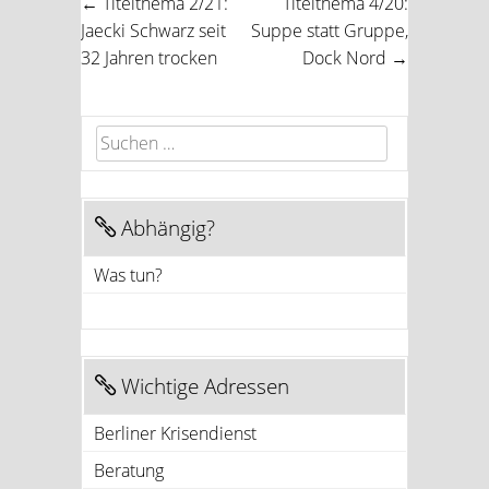
←
Titelthema 2/21:
Titelthema 4/20:
Post navigation
Jaecki Schwarz seit
Suppe statt Gruppe,
32 Jahren trocken
Dock Nord
→
Suchen nach:
Abhängig?
Was tun?
Wichtige Adressen
Berliner Krisendienst
Beratung